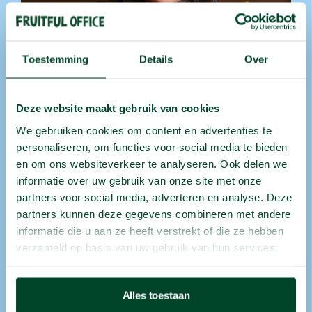
Toestemming
Details
Over
Deze website maakt gebruik van cookies
We gebruiken cookies om content en advertenties te
Fruits
au
travail
dans
personaliseren, om functies voor social media te bieden
en om ons websiteverkeer te analyseren. Ook delen we
d’autres
villes
informatie over uw gebruik van onze site met onze
partners voor social media, adverteren en analyse. Deze
partners kunnen deze gegevens combineren met andere
Votre organisation a plusieurs sites ? Il y a de
informatie die u aan ze heeft verstrekt of die ze hebben
fortes chances que nous y livrions aussi. Nous
verzameld op basis van uw gebruik van hun services.
proposons des
fruits au travail
à :
Anvers
,
Bruxelles
,
Gand
,
Liège
, Genk, Hasselt,
Alles toestaan
Namur,
Louvain
, Alost,
Malines
, Saint-Nicolas,