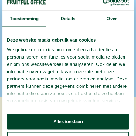
Toestemming
Details
Over
Ces entreprises utilisent déjà une
présentation sur mesure
Deze website maakt gebruik van cookies
We gebruiken cookies om content en advertenties te
personaliseren, om functies voor social media te bieden
en om ons websiteverkeer te analyseren. Ook delen we
informatie over uw gebruik van onze site met onze
partners voor social media, adverteren en analyse. Deze
partners kunnen deze gegevens combineren met andere
informatie die u aan ze heeft verstrekt of die ze hebben
verzameld op basis van uw gebruik van hun services.
Alles toestaan