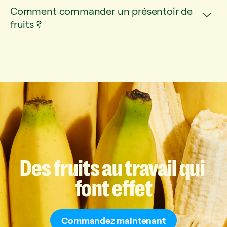
Comment commander un présentoir de
fruits ?
Des
fruits
au
travail
qui
font
effet
Commandez maintenant