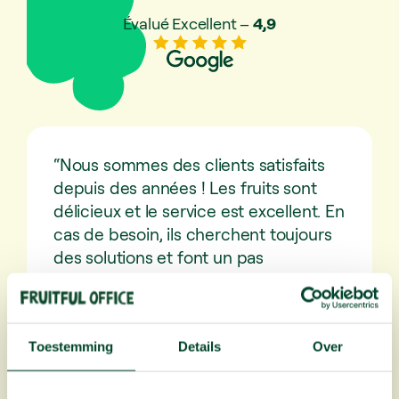
Évalué Excellent –
4,9
“Nous sommes des clients satisfaits
depuis des années ! Les fruits sont
délicieux et le service est excellent. En
cas de besoin, ils cherchent toujours
des solutions et font un pas
supplémentaire. Ils proposent aussi
régulièrement des extras
sympathiques pour varier
Toestemming
Details
Over
l’expérience.”