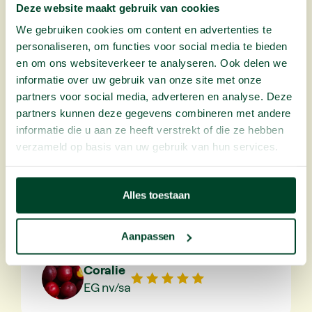
Deze website maakt gebruik van cookies
Renate
Groupe Atlantic
We gebruiken cookies om content en advertenties te
personaliseren, om functies voor social media te bieden
en om ons websiteverkeer te analyseren. Ook delen we
informatie over uw gebruik van onze site met onze
partners voor social media, adverteren en analyse. Deze
“Fruitful Office est depuis quelque
partners kunnen deze gegevens combineren met andere
temps notre fournisseur de fruits au
informatie die u aan ze heeft verstrekt of die ze hebben
bureau. Chaque semaine, de belles
verzameld op basis van uw gebruik van hun services.
caisses de fruits, de qualité et
savoureux, sont livrées. Un service
Alles toestaan
rapide et efficace constitue
également un vrai plus !”
Aanpassen
Coralie
EG nv/sa