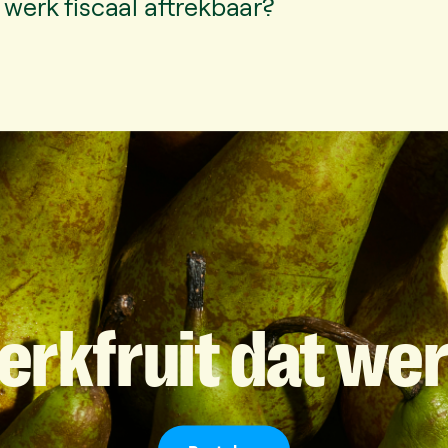
t werk fiscaal aftrekbaar?
erkfruit
dat
wer