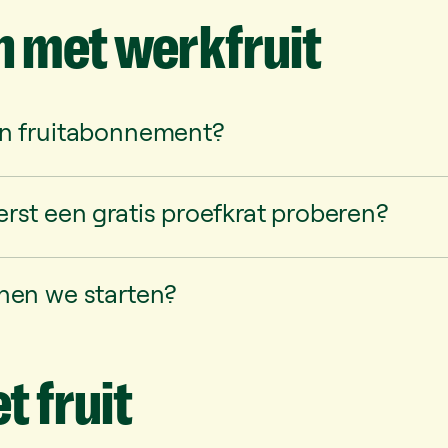
n
met
werkfruit
n fruitabonnement?
rst een gratis proefkrat proberen?
nen we starten?
et
fruit