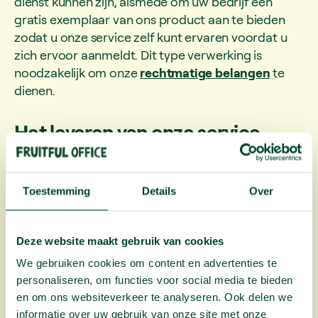
dienst kunnen zijn, alsmede om uw bedrijf een
gratis exemplaar van ons product aan te bieden
zodat u onze service zelf kunt ervaren voordat u
zich ervoor aanmeldt. Dit type verwerking is
noodzakelijk om onze
rechtmatige belangen
te
dienen.
Het leveren van onze service
We gebruiken gegevens om de door ons
aangeboden service te leveren, uit te voeren, te
Toestemming
Details
Over
ondersteunen en te verbeteren, zodat u op de best
mogelijke service kunt rekenen. Dit type
verwerking is noodzakelijk voor de
uitvoering van
Deze website maakt gebruik van cookies
de overeenkomst
die we met u hebben.
We gebruiken cookies om content en advertenties te
personaliseren, om functies voor social media te bieden
Klantenservice
en om ons websiteverkeer te analyseren. Ook delen we
informatie over uw gebruik van onze site met onze