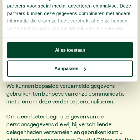
We gebruiken gegevens om te reageren op vragen
partners voor social media, adverteren en analyse. Deze
van klanten, om hun bestellingen in goede banen te
partners kunnen deze gegevens combineren met andere
leiden, en om andere klantgerichte en
informatie die u aan ze heeft verstrekt of die ze hebben
ondersteunende services te bieden. Dit type
verzameld op basis van uw gebruik van hun services.
verwerking is noodzakelijk voor de
uitvoering van
de overeenkomst
die we met u hebben.
Alles toestaan
Communicatie, marketing en
reclame
Aanpassen
We kunnen bepaalde verzamelde gegevens
gebruiken ten behoeve van onze communicatie
met u en om deze verder te personaliseren.
Om u een beter begrip te geven van de
persoonsgegevens die wij bij verschillende
gelegenheden verzamelen en gebruiken kunt u
altijd contact opnemen met Fruitful Office, zie “
Uw