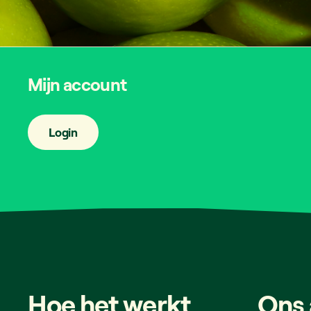
Mijn account
Login
Hoe
het
werkt
Ons