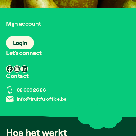
Mijn account
Login
Let's connect
Facebook
Instagram
LinkedIn
Contact
02 669 26 26
info@fruitfuloffice.be
Hoe
het
werkt