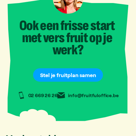
Ook
een
frisse
start
met
vers
fruit
op
je
werk?
Stel je fruitplan samen
02 669 26 26
info@fruitfuloffice.be