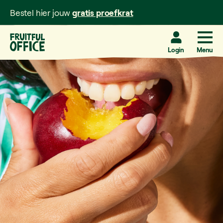
Bestel hier jouw
gratis proefkrat
Login
Menu