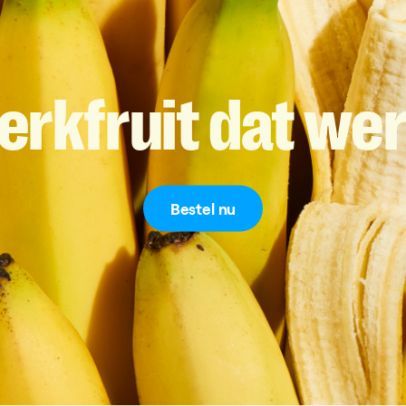
erkfruit
dat
wer
Bestel nu