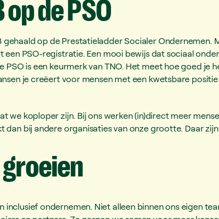
3
op
de
PSO
 gehaald op de Prestatieladder Socialer Ondernemen. 
ft een PSO-registratie. Een mooi bewijs dat sociaal onde
.De PSO is een keurmerk van TNO. Het meet hoe goed je h
kansen je creëert voor mensen met een kwetsbare positie
at we koploper zijn. Bij ons werken (in)direct meer mens
 dan bij andere organisaties van onze grootte. Daar zijn
groeien
inclusief ondernemen. Niet alleen binnen ons eigen te
ciers en partners. Zo zorgen we samen voor meer kans