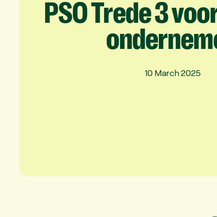
PSO
Trede
3
voo
ondernem
10 March 2025