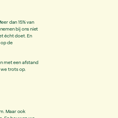
Meer dan 15% van
rnemen bij ons niet
et écht doet. En
 op de
en met een afstand
 we trots op.
am. Maar ook
en. En bouwen we