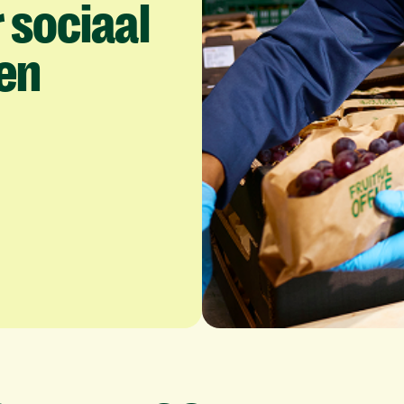
r
sociaal
en