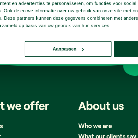
ent en advertenties te personaliseren, om functies voor social
Let's connect
. Ook delen we informatie over uw gebruik van onze site met on
e. Deze partners kunnen deze gegevens combineren met andere i
Facebook
Instagram
LinkedIn
erzameld op basis van uw gebruik van hun services.
Aanpassen
t
we
offer
About
us
s
Who we are
t
What our clients say