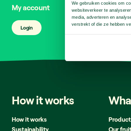
We gebruiken cookies om cont
My account
websiteverkeer te analyseren
media, adverteren en analys
verstrekt of die ze hebben v
Login
How
it
works
Wha
How it works
Product
Sustainability
Our frui