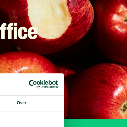
ffice
Over