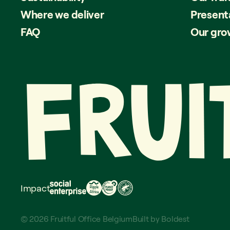
Where we deliver
Present
FAQ
Our gro
Impact
© 2026 Fruitful Office Belgium
Built by
Boldest