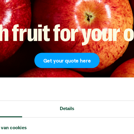
h
fruit
for
your
o
Get your quote here
Details
 van cookies