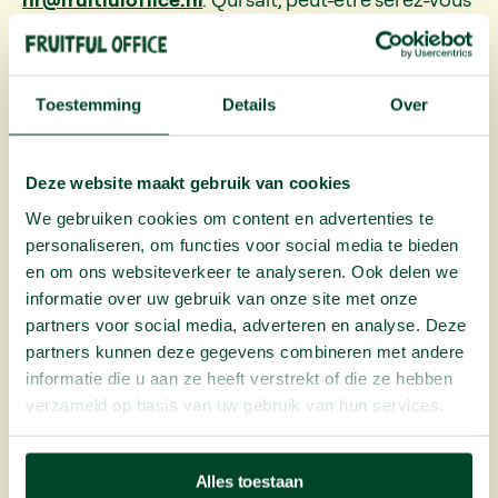
au volant de l’une de nos camionnettes de fruits la
semaine prochaine !
Toestemming
Details
Over
Deze website maakt gebruik van cookies
We gebruiken cookies om content en advertenties te
personaliseren, om functies voor social media te bieden
en om ons websiteverkeer te analyseren. Ook delen we
informatie over uw gebruik van onze site met onze
Postulez
maintenant
partners voor social media, adverteren en analyse. Deze
partners kunnen deze gegevens combineren met andere
informatie die u aan ze heeft verstrekt of die ze hebben
verzameld op basis van uw gebruik van hun services.
Solliciteer nu
Alles toestaan
02 669 26 26
hr@fruitfuloffice.nl